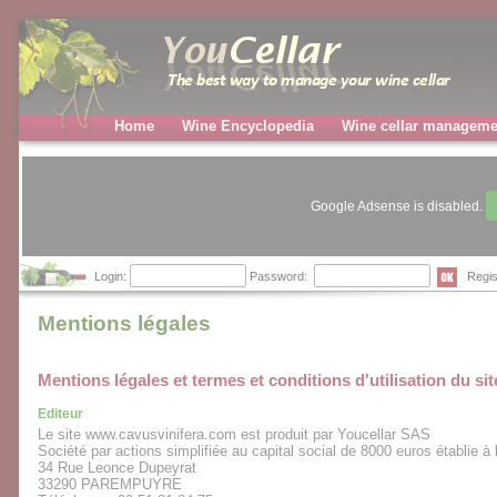
Home
Wine Encyclopedia
Wine cellar manageme
Google Adsense is disabled.
Login:
Password:
Regis
Mentions légales
Mentions légales et termes et conditions d'utilisation du sit
Editeur
Le site www.cavusvinifera.com est produit par Youcellar SAS
Société par actions simplifiée au capital social de 8000 euros établie à 
34 Rue Leonce Dupeyrat
33290 PAREMPUYRE