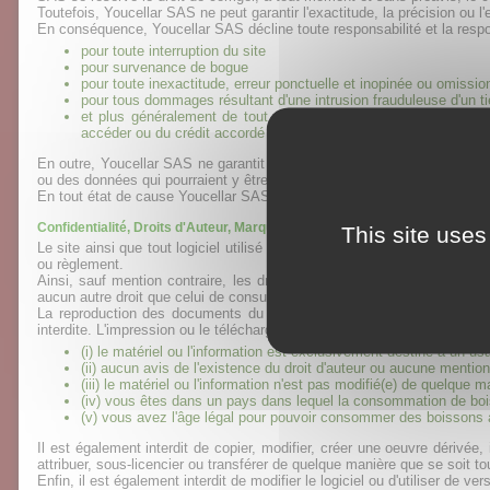
Toutefois, Youcellar SAS ne peut garantir l'exactitude, la précision ou l
En conséquence, Youcellar SAS décline toute responsabilité et la resp
pour toute interruption du site
pour survenance de bogue
pour toute inexactitude, erreur ponctuelle et inopinée ou omission
pour tous dommages résultant d'une intrusion frauduleuse d'un ti
et plus généralement de tout dommage direct ou indirect, quell
accéder ou du crédit accordé à une quelconque information prove
En outre, Youcellar SAS ne garantit pas le fait que le serveur accueill
ou des données qui pourraient y être stockées.
En tout état de cause Youcellar SAS ne pourra être responsable d'un d
Confidentialité, Droits d'Auteur, Marques et autres Droits de Propriété
This site uses
Le site ainsi que tout logiciel utilisé nécessairement en relation avec c
ou règlement.
Ainsi, sauf mention contraire, les droits de propriété intellectuelle
aucun autre droit que celui de consulter le site n'est conféré à quiconque
La reproduction des documents du site est autorisée aux fins exclusiv
interdite. L'impression ou le téléchargement de tout matériel ou informa
(i) le matériel ou l'information est exclusivement destiné à un 
(ii) aucun avis de l'existence du droit d'auteur ou aucune mention 
(iii) le matériel ou l'information n'est pas modifié(e) de quelque 
(iv) vous êtes dans un pays dans lequel la consommation de boi
(v) vous avez l'âge légal pour pouvoir consommer des boissons 
Il est également interdit de copier, modifier, créer une oeuvre dérivée
attribuer, sous-licencier ou transférer de quelque manière que se soit tout
Enfin, il est également interdit de modifier le logiciel ou d'utiliser de