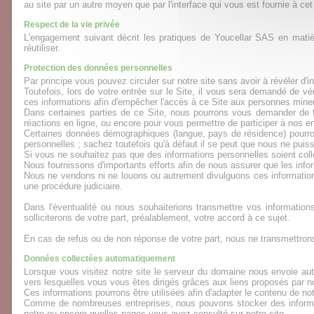
au site par un autre moyen que par l'interface qui vous est fournie à ce
Respect de la vie privée
L'engagement suivant décrit les pratiques de Youcellar SAS en matière
réutiliser.
Protection des données personnelles
Par principe vous pouvez circuler sur notre site sans avoir à révéler 
Toutefois, lors de votre entrée sur le Site, il vous sera demandé de v
ces informations afin d'empêcher l'accès à ce Site aux personnes mineu
Dans certaines parties de ce Site, nous pourrons vous demander de f
réactions en ligne, ou encore pour vous permettre de participer à nos e
Certaines données démographiques (langue, pays de résidence) pourron
personnelles ; sachez toutefois qu'à défaut il se peut que nous ne puis
Si vous ne souhaitez pas que des informations personnelles soient col
Nous fournissons d'importants efforts afin de nous assurer que les inf
Nous ne vendons ni ne louons ou autrement divulguons ces informations
une procédure judiciaire.
Dans l'éventualité ou nous souhaiterions transmettre vos informatio
solliciterons de votre part, préalablement, votre accord à ce sujet.
En cas de refus ou de non réponse de votre part, nous ne transmettro
Données collectées automatiquement
Lorsque vous visitez notre site le serveur du domaine nous envoie aut
vers lesquelles vous vous êtes dirigés grâces aux liens proposés par no
Ces informations pourrons être utilisées afin d'adapter le contenu de no
Comme de nombreuses entreprises, nous pouvons stocker des informati
notre ou encore quelles pages vous avez consulté sur notre site.