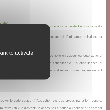
e site
enir du fait de l'accès de quiconque au site ou de l'impossibilité d'y
e qui pourrait endommager les composants de l'ordinateur de l'utilisateur
ant to activate
emble des droits de propriété intellectuelle en vigueur ou toute autre loi
e site sont la propriété exclusive de Youcellar SAS: aucune licence, ni
toute utilisation de copies réalisées à d'autres fins est expressément
 :
rouver le code source (à l'exception des cas prévus par la loi), vendre,
limitative) en vue d'obtenir un accès non autorisé au service et d'accéder