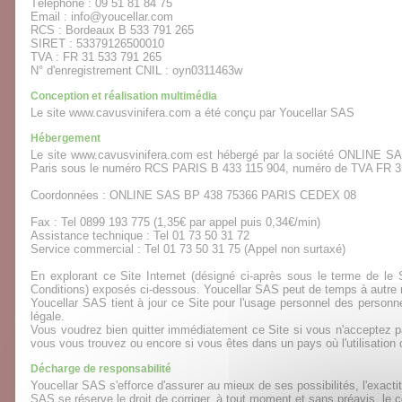
Téléphone : 09 51 81 84 75
Email : info@youcellar.com
RCS : Bordeaux B 533 791 265
SIRET : 53379126500010
TVA : FR 31 533 791 265
N° d'enregistrement CNIL : oyn0311463w
Conception et réalisation multimédia
Le site www.cavusvinifera.com a été conçu par Youcellar SAS
Hébergement
Le site www.cavusvinifera.com est hébergé par la société ONLINE SAS,
Paris sous le numéro RCS PARIS B 433 115 904, numéro de TVA FR 3
Coordonnées : ONLINE SAS BP 438 75366 PARIS CEDEX 08
Fax : Tel 0899 193 775 (1,35€ par appel puis 0,34€/min)
Assistance technique : Tel 01 73 50 31 72
Service commercial : Tel 01 73 50 31 75 (Appel non surtaxé)
En explorant ce Site Internet (désigné ci-après sous le terme de le S
Conditions) exposés ci-dessous. Youcellar SAS peut de temps à autre r
Youcellar SAS tient à jour ce Site pour l'usage personnel des perso
légale.
Vous voudrez bien quitter immédiatement ce Site si vous n'acceptez pa
vous vous trouvez ou encore si vous êtes dans un pays où l'utilisation 
Décharge de responsabilité
Youcellar SAS s'efforce d'assurer au mieux de ses possibilités, l'exactit
SAS se réserve le droit de corriger, à tout moment et sans préavis, le c