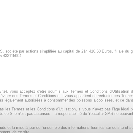
 société par actions simplifiée au capital de 214 410,50 Euros, filiale du
5 433115904.
ite), vous acceptez d'être soumis aux Termes et Conditions d'Utilisation d
éviser ces Termes et Conditions et il vous appartient de réétudier ces Terme
nnes légalement autorisées à consommer des boissons alcoolisées, et ce da
s les Termes et les Conditions d'Utilisation, si vous n'avez pas l'âge légal
de ce Site n'est pas autorisée ; la responsabilité de Youcellar SAS ne pouvan
ude et la mise à jour de l'ensemble des informations fournies sur ce site et sur
ontenu de ce site.