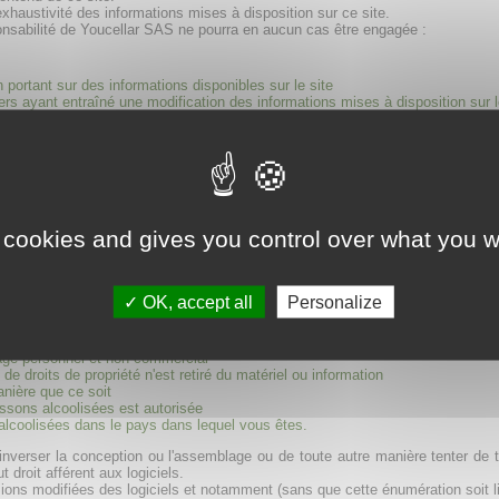
'exhaustivité des informations mises à disposition sur ce site.
onsabilité de Youcellar SAS ne pourra en aucun cas être engagée :
 portant sur des informations disponibles sur le site
ers ayant entraîné une modification des informations mises à disposition sur l
es qu'en soient les causes, origines, natures ou conséquences, pouvant surv
nant directement ou indirectement de ce dernier.
ant ce site soit exempt de virus ou qu'il puisse survenir un problème techniqu
ommage quelconque pouvant se produire lors de la connexion sur ce site.
 cookies and gives you control over what you w
elui-ci peuvent contenir des informations confidentielles et protégées par l'ens
 sur les documents contenus dans le site et chacun des éléments créés pour c
OK, accept all
Personalize
 au regard des droits de propriété intellectuelle.
es d'information pour un usage personnel et privé ; toute reproduction ou 
tion qui est contenu sur ce Site est subordonné aux cinq conditions suivantes
usage personnel et non commercial
de droits de propriété n'est retiré du matériel ou information
manière que ce soit
ssons alcoolisées est autorisée
alcoolisées dans le pays dans lequel vous êtes.
, inverser la conception ou l'assemblage ou de toute autre manière tenter de t
 droit afférent aux logiciels.
 versions modifiées des logiciels et notamment (sans que cette énumération soit 