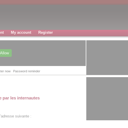
nt
My account
Register
Allow
ter now
Password reminder
e par les internautes
l'adresse suivante :