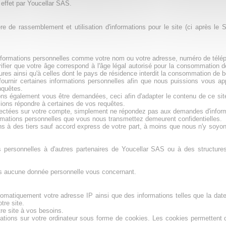
t effet par Youcellar SAS.
 de rassemblement et utilisation d'informations pour le site (ci après le S
d'informations personnelles comme votre nom ou votre adresse, numéro de télé
érifier que votre âge correspond à l'âge légal autorisé pour la consommation 
res ainsi qu'à celles dont le pays de résidence interdit la consommation de b
ournir certaines informations personnelles afin que nous puissions vous a
nquêtes.
s également vous être demandées, ceci afin d'adapter le contenu de ce site
sions répondre à certaines de vos requêtes.
lectées sur votre compte, simplement ne répondez pas aux demandes d'informa
ormations personnelles que vous nous transmettez demeurent confidentielles.
 à des tiers sauf accord express de votre part, à moins que nous n'y soyons 
ns personnelles à d'autres partenaires de Youcellar SAS ou à des structur
ns aucune donnée personnelle vous concernant.
omatiquement votre adresse IP ainsi que des informations telles que la date
tre site.
tre site à vos besoins.
ons sur votre ordinateur sous forme de cookies. Les cookies permettent d