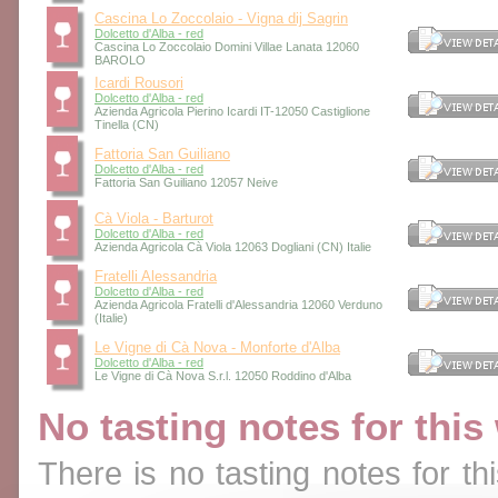
Cascina Lo Zoccolaio - Vigna dij Sagrin
Dolcetto d'Alba - red
Cascina Lo Zoccolaio Domini Villae Lanata 12060
BAROLO
Icardi Rousori
Dolcetto d'Alba - red
Azienda Agricola Pierino Icardi IT-12050 Castiglione
Tinella (CN)
Fattoria San Guiliano
Dolcetto d'Alba - red
Fattoria San Guiliano 12057 Neive
Cà Viola - Barturot
Dolcetto d'Alba - red
Azienda Agricola Cà Viola 12063 Dogliani (CN) Italie
Fratelli Alessandria
Dolcetto d'Alba - red
Azienda Agricola Fratelli d'Alessandria 12060 Verduno
(Italie)
Le Vigne di Cà Nova - Monforte d'Alba
Dolcetto d'Alba - red
Le Vigne di Cà Nova S.r.l. 12050 Roddino d'Alba
No tasting notes for this
There is no tasting notes for thi