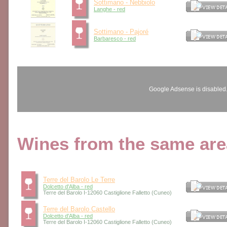
Sottimano - Nebbiolo
Langhe - red
Sottimano - Pajoré
Barbaresco - red
Google Adsense is disabled
Wines from the same area
Terre del Barolo Le Terre
Dolcetto d'Alba - red
Terre del Barolo I-12060 Castiglione Falletto (Cuneo)
Terre del Barolo Castello
Dolcetto d'Alba - red
Terre del Barolo I-12060 Castiglione Falletto (Cuneo)