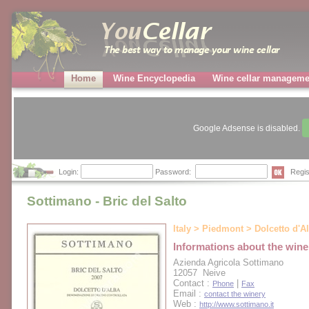
Home
Wine Encyclopedia
Wine cellar manageme
Google Adsense is disabled.
Login:
Password:
Regis
Sottimano - Bric del Salto
Italy > Piedmont > Dolcetto d'A
Informations about the wine
Azienda Agricola Sottimano
12057 Neive
Contact :
|
Phone
Fax
Email :
contact the winery
Web :
http://www.sottimano.it