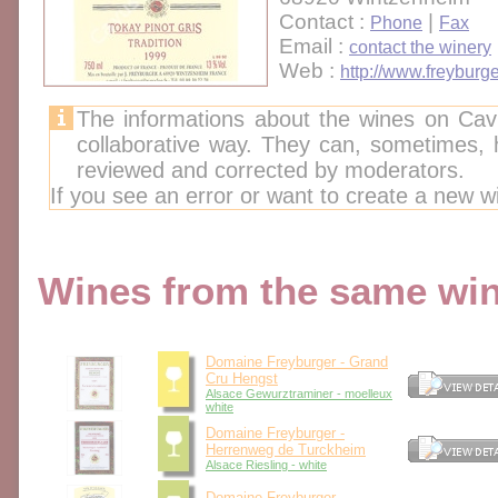
Contact :
|
Phone
Fax
Email :
contact the winery
Web :
http://www.freyburg
The informations about the wines on Cav
collaborative way. They can, sometimes,
reviewed and corrected by moderators.
If you see an error or want to create a new w
Wines from the same wine
Domaine Freyburger - Grand
Cru Hengst
Alsace Gewurztraminer - moelleux
white
Domaine Freyburger -
Herrenweg de Turckheim
Alsace Riesling - white
Domaine Freyburger -