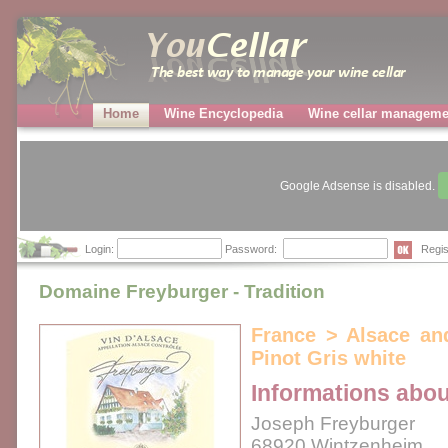
Home
Wine Encyclopedia
Wine cellar manageme
Google Adsense is disabled.
Login:
Password:
Regis
Domaine Freyburger - Tradition
France > Alsace an
Pinot Gris white
Informations abou
Joseph Freyburger
68920 Wintzenheim