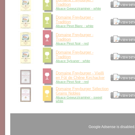
Tradition
Alsace Gewurztraminer - white
Domaine Freyburger -
Tradition
Alsace Pinot Blanc - white
Domaine Freyburger -
Tradition
Alsace Pinot Noir - red
Domaine Freyburger -
Tradition
Alsace Sylvaner - white
Domaine Freyburger - Vieilli
en Fût de Chêne Kirchacker
Alsace Pinot Noir - red
Domaine Freyburger Sélection
Grains Nobles
Alsace Gewurztraminer - sweet
white
Google Adsense is disabled