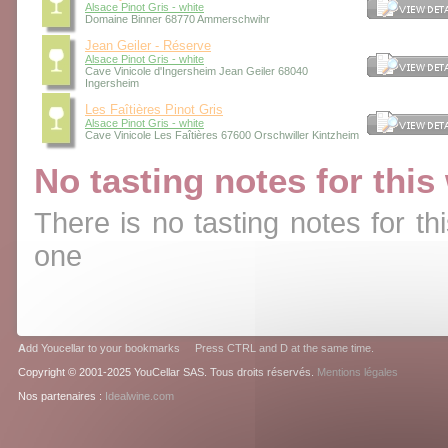
Alsace Pinot Gris - white
Domaine Binner 68770 Ammerschwihr
Jean Geiler - Réserve
Alsace Pinot Gris - white
Cave Vinicole d'Ingersheim Jean Geiler 68040
Ingersheim
Les Faîtières Pinot Gris
Alsace Pinot Gris - white
Cave Vinicole Les Faîtières 67600 Orschwiller Kintzheim
No tasting notes for this
There is no tasting notes for thi
one
A
dd Youcellar to your bookmarks Press CTRL and D at the same time.
Copyright © 2001-2025 YouCellar SAS. Tous droits réservés.
Mentions légales
Nos partenaires :
Idealwine.com