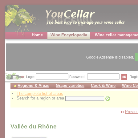
Home
Wine Encyclopedia
Wine cellar manageme
Google Adsense is disabled.
Login:
Password:
Regis
Regions & Areas
Grape varieties
Cook & Wine
Wine Cel
The complete list of areas
Search for a region or area
Previou
Vallée du Rhône